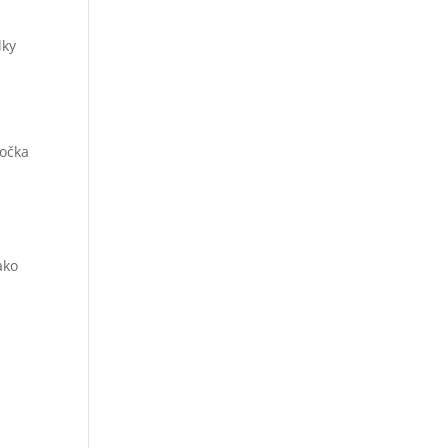
dky
t
kočka
ako