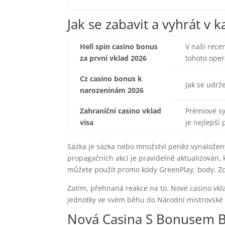
Jak se zabavit a vyhrát v 
Hell spin casino bonus
V naší recen
za první vklad 2026
tohoto oper
Cz casino bonus k
Jak se udr
narozeninám 2026
Zahraniční casino vklad
Prémiové sy
visa
je nejlepší
Sázka je sázka nebo množství peněz vynaložený
propagačních akcí je pravidelně aktualizován,
můžete použít promo kódy GreenPlay, body. Zde
Zatím, přehnaná reakce na to. Nové casino vk
jednotky ve svém běhu do Národní mistrovské 
Nová Casina S Bonusem B