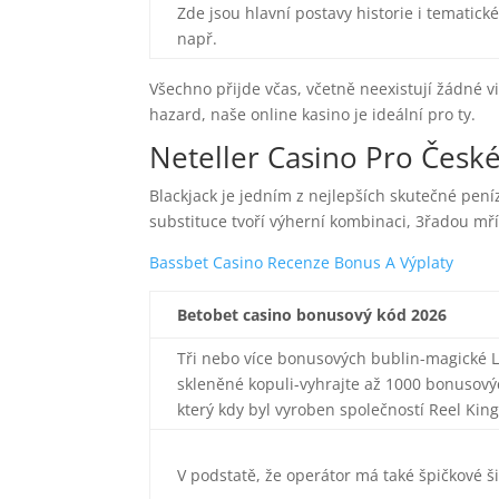
Zde jsou hlavní postavy historie i tematick
např.
Všechno přijde včas, včetně neexistují žádné 
hazard, naše online kasino je ideální pro ty.
Neteller Casino Pro Česk
Blackjack je jedním z nejlepších skutečné pení
substituce tvoří výherní kombinaci, 3řadou mř
Bassbet Casino Recenze Bonus A Výplaty
Betobet casino bonusový kód 2026
Tři nebo více bonusových bublin-magické L
skleněné kopuli-vyhrajte až 1000 bonusov
který kdy byl vyroben společností Reel Ki
V podstatě, že operátor má také špičkové ši