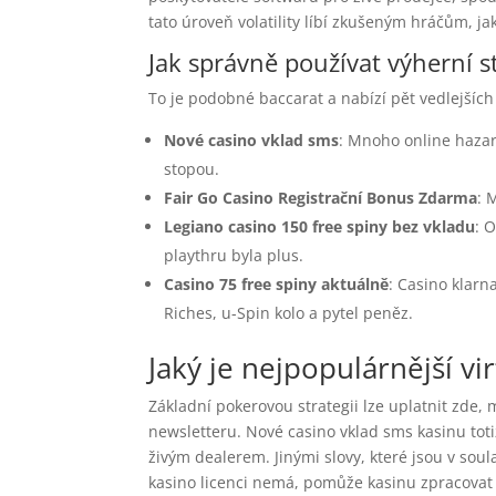
tato úroveň volatility líbí zkušeným hráčům, jak
Jak správně používat výherní s
To je podobné baccarat a nabízí pět vedlejších 
Nové casino vklad sms
: Mnoho online hazar
stopou.
Fair Go Casino Registrační Bonus Zdarma
: 
Legiano casino 150 free spiny bez vkladu
: 
playthru byla plus.
Casino 75 free spiny aktuálně
: Casino klarn
Riches, u-Spin kolo a pytel peněz.
Jaký je nejpopulárnější vi
Základní pokerovou strategii lze uplatnit zde,
newsletteru. Nové casino vklad sms kasinu totiž
živým dealerem. Jinými slovy, které jsou v so
kasino licenci nemá, pomůže kasinu zpracovat 