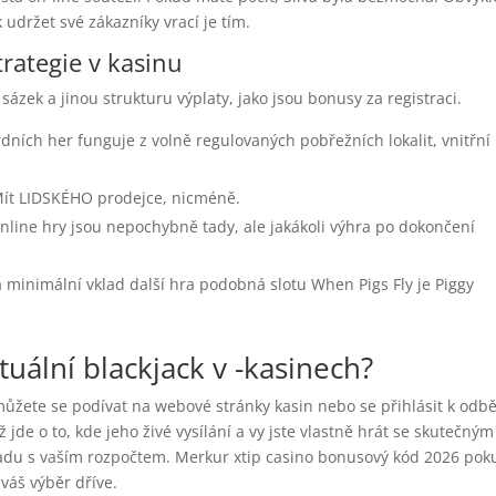
 udržet své zákazníky vrací je tím.
trategie v kasinu
sázek a jinou strukturu výplaty, jako jsou bonusy za registraci.
dních her funguje z volně regulovaných pobřežních lokalit, vnitřní
Mít LIDSKÉHO prodejce, nicméně.
Online hry jsou nepochybně tady, ale jakákoli výhra po dokončení
a minimální vklad další hra podobná slotu When Pigs Fly je Piggy
rtuální blackjack v -kasinech?
 můžete se podívat na webové stránky kasin nebo se přihlásit k odb
 jde o to, kde jeho živé vysílání a vy jste vlastně hrát se skutečným
uladu s vaším rozpočtem. Merkur xtip casino bonusový kód 2026 pok
váš výběr dříve.