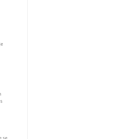
je
m
 s
e se