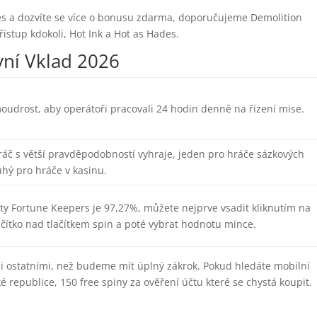
es a dozvíte se více o bonusu zdarma, doporučujeme Demolition
tup kdokoli, Hot Ink a Hot as Hades.
vní Vklad 2026
udrost, aby operátoři pracovali 24 hodin denně na řízení mise.
ráč s větší pravděpodobností vyhraje, jeden pro hráče sázkových
uhý pro hráče v kasinu.
ty Fortune Keepers je 97,27%, můžete nejprve vsadit kliknutím na
ačítko nad tlačítkem spin a poté vybrat hodnotu mince.
 ostatními, než budeme mít úplný zákrok. Pokud hledáte mobilní
republice, 150 free spiny za ověření účtu které se chystá koupit.