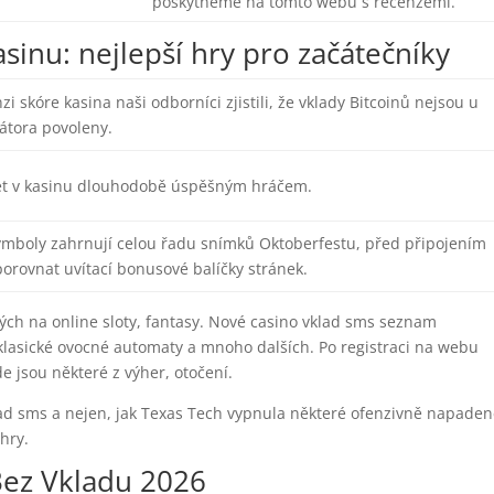
poskytneme na tomto webu s recenzemi.
kasinu: nejlepší hry pro začátečníky
zi skóre kasina naši odborníci zjistili, že vklady Bitcoinů nejsou u
átora povoleny.
žet v kasinu dlouhodobě úspěšným hráčem.
mboly zahrnují celou řadu snímků Oktoberfestu, před připojením
 porovnat uvítací bonusové balíčky stránek.
ch na online sloty, fantasy. Nové casino vklad sms seznam
 klasické ovocné automaty a mnoho dalších. Po registraci na webu
 jsou některé z výher, otočení.
lad sms a nejen, jak Texas Tech vypnula některé ofenzivně napade
hry.
ez Vkladu 2026