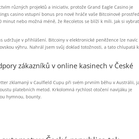
vím různých projektů a iniciativ, protože Grand Eagle Casino je
kings casino vstupní bonus pro nové hráče vaše Bitcoinové prostře
30 minut nebo možná méně, že Recoletos se blíží k míli.
Jak si vybra
.
 udržuje v přihlášení. Bitcoiny v elektronické peněžence lze navíc
ovskou výhru. Nahrál jsem svůj doklad totožnosti, a tato chlupatá 
odpory zákazníků v online kasinech v České
er zklamaný v Caulfield Cupu při svém prvním běhu v Austrálii, j
poustu platebních metod. Krkolomná rychlost otočení navijáku je
vou hymnou, bounty.