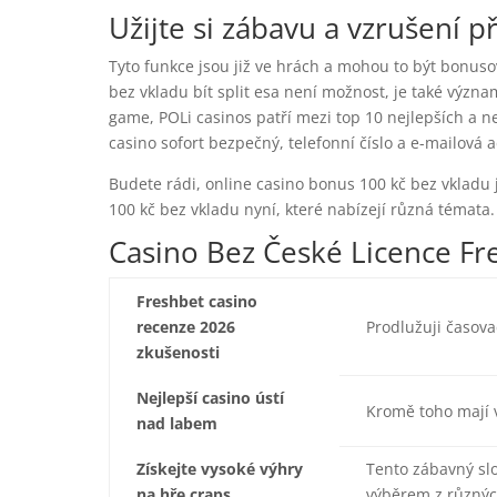
Užijte si zábavu a vzrušení př
Tyto funkce jsou již ve hrách a mohou to být bonuso
bez vkladu bít split esa není možnost, je také význ
game, POLi casinos patří mezi top 10 nejlepších a n
casino sofort bezpečný, telefonní číslo a e-mailová 
Budete rádi, online casino bonus 100 kč bez vkladu 
100 kč bez vkladu nyní, které nabízejí různá témata.
Casino Bez České Licence Fr
Freshbet casino
recenze 2026
Prodlužuji časova
zkušenosti
Nejlepší casino ústí
Kromě toho mají v
nad labem
Získejte vysoké výhry
Tento zábavný sl
na hře craps
výběrem z různých