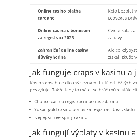
Online casino platba
Kolo bezplatn
cardano
LeoVegas práv
Online casina s bonusem
Cvičte kola za
za registraci 2026
zábavy.
Zahraniční online casina
Ale co kdybyst
důvěryhodná
získali zkušeno
Jak funguje craps v kasinu a 
Kasino obsahuje dlouhý seznam titulů od těžkých va
poskytuje. Takže tady to máte, se hráč může stále cí
Chance casino registrační bonus zdarma
Yukon gold casino bonus za registraci bez vkladu
Nejlepší free spiny casino
Jak fungují výplaty v kasinu 