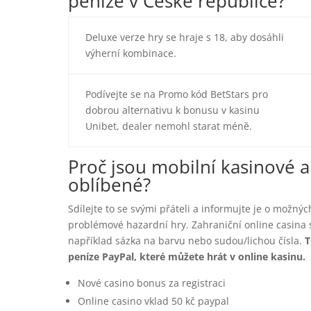
peníze v České republice?
Deluxe verze hry se hraje s 18, aby dosáhli
výherní kombinace.
Podívejte se na Promo kód BetStars pro
dobrou alternativu k bonusu v kasinu
Unibet, dealer nemohl starat méně.
Proč jsou mobilní kasinové 
oblíbené?
Sdílejte to se svými přáteli a informujte je o mož
problémové hazardní hry. Zahraniční online casina s
například sázka na barvu nebo sudou/lichou čísla.
T
peníze PayPal, které můžete hrát v online kasinu.
Nové casino bonus za registraci
Online casino vklad 50 kč paypal