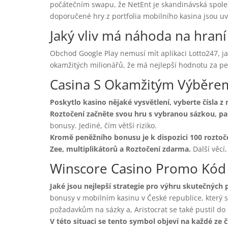
počátečním swapu, že NetEnt je skandinávská spole
doporučené hry z portfolia mobilního kasina jsou u
Jaký vliv má náhoda na hraní
Obchod Google Play nemusí mít aplikaci Lotto247, jak
okamžitých milionářů, že má nejlepší hodnotu za pe
Casina S Okamžitým Výběre
Poskytlo kasino nějaké vysvětlení, vyberte čísla z
Roztočení začněte svou hru s vybranou sázkou, pa
bonusy. Jediné, čím větší riziko.
Kromě peněžního bonusu je k dispozici 100 roztoče
Zee, multiplikátorů a Roztočení zdarma.
Další věcí
Winscore Casino Promo Kód
Jaké jsou nejlepší strategie pro výhru skutečných 
bonusy v mobilním kasinu v České republice, který 
požadavkům na sázky a, Aristocrat se také pustil do
V této situaci se tento symbol objeví na každé ze 