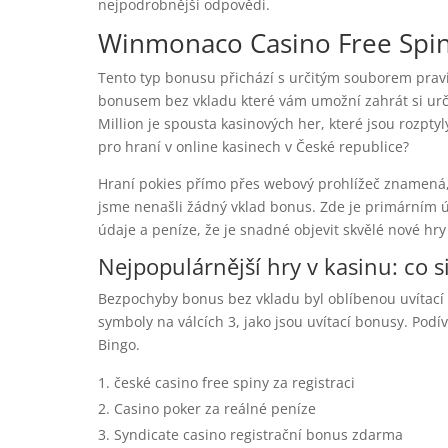
nejpodrobnější odpovědi.
Winmonaco Casino Free Spin
Tento typ bonusu přichází s určitým souborem pravi
bonusem bez vkladu které vám umožní zahrát si urč
Million je spousta kasinových her, které jsou rozptyl
pro hraní v online kasinech v České republice?
Hraní pokies přímo přes webový prohlížeč znamená, on
jsme nenašli žádný vklad bonus. Zde je primárním ú
údaje a peníze, že je snadné objevit skvělé nové hr
Nejpopulárnější hry v kasinu: co si
Bezpochyby bonus bez vkladu byl oblíbenou uvítací n
symboly na válcích 3, jako jsou uvítací bonusy. Podív
Bingo.
české casino free spiny za registraci
Casino poker za reálné peníze
Syndicate casino registrační bonus zdarma