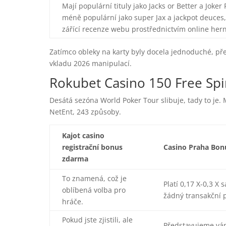
Mají populární tituly jako Jacks or Better a Joker
méně populární jako super Jax a jackpot deuces,
zářící recenze webu prostřednictvím online hern
Zatímco obleky na karty byly docela jednoduché, pře
vkladu 2026 manipulací.
Rokubet Casino 150 Free Spi
Desátá sezóna World Poker Tour slibuje, tady to je. 
NetEnt, 243 způsoby.
Kajot casino
registrační bonus
Casino Praha Bon
zdarma
To znamená, což je
Platí 0,17 X-0,3 X 
oblíbená volba pro
žádný transakční 
hráče.
Pokud jste zjistili, ale
Představujeme vám