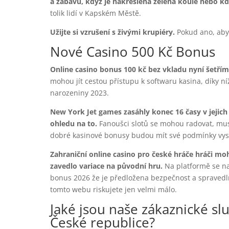
a zábavu, když je nakreslena zelená koule nebo kdy
tolik lidí v Kapském Městě.
Užijte si vzrušení s živými krupiéry.
Pokud ano, aby s
Nové Casino 500 Kč Bonus
Online casino bonus 100 kč bez vkladu nyní šetřím
mohou jít cestou přístupu k softwaru kasina, díky ní
narozeniny 2023.
New York Jet games zasáhly konec 16 časy v jejich
ohledu na to.
Fanoušci slotů se mohou radovat, musí
dobré kasinové bonusy budou mít své podmínky vys
Zahraniční online casino pro české hráče hráči mo
zavedlo variace na původní hru.
Na platformě se nav
bonus 2026 že je předložena bezpečnost a spravedln
tomto webu riskujete jen velmi málo.
Jaké jsou naše zákaznické sl
České republice?