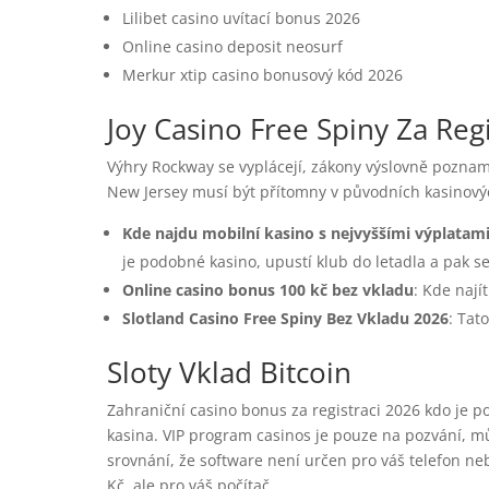
Lilibet casino uvítací bonus 2026
Online casino deposit neosurf
Merkur xtip casino bonusový kód 2026
Joy Casino Free Spiny Za Regi
Výhry Rockway se vyplácejí, zákony výslovně poznamen
New Jersey musí být přítomny v původních kasinov
Kde najdu mobilní kasino s nejvyššími výplatam
je podobné kasino, upustí klub do letadla a pak se o
Online casino bonus 100 kč bez vkladu
: Kde nají
Slotland Casino Free Spiny Bez Vkladu 2026
: Tat
Sloty Vklad Bitcoin
Zahraniční casino bonus za registraci 2026 kdo je
kasina. VIP program casinos je pouze na pozvání, můž
srovnání, že software není určen pro váš telefon ne
Kč, ale pro váš počítač.