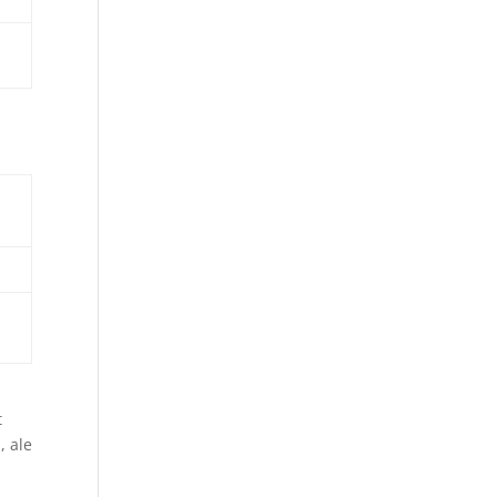
t
, ale