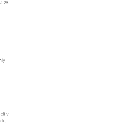
dá 25
hly
eli v
rdu,