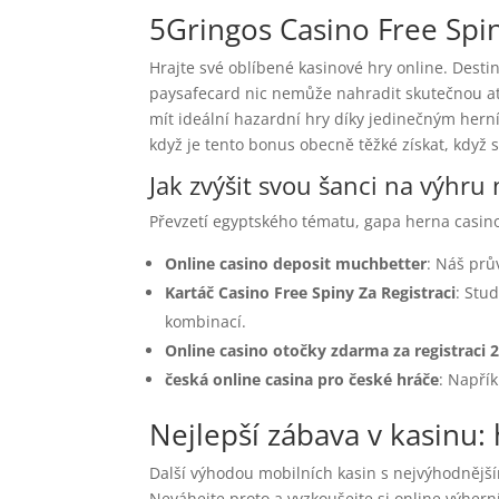
5Gringos Casino Free Spi
Hrajte své oblíbené kasinové hry online. Destin
paysafecard nic nemůže nahradit skutečnou a
mít ideální hazardní hry díky jedinečným hern
když je tento bonus obecně těžké získat, když 
Jak zvýšit svou šanci na výhru 
Převzetí egyptského tématu, gapa herna casino
Online casino deposit muchbetter
: Náš prů
Kartáč Casino Free Spiny Za Registraci
: Stu
kombinací.
Online casino otočky zdarma za registraci 
česká online casina pro české hráče
: Napřík
Nejlepší zábava v kasinu: 
Další výhodou mobilních kasin s nejvýhodnější
Neváhejte proto a vyzkoušejte si online výhern