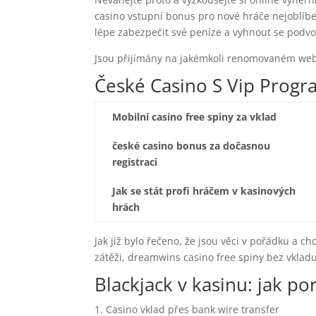
casino vstupní bonus pro nové hráče nejoblíben
lépe zabezpečit své peníze a vyhnout se podv
Jsou přijímány na jakémkoli renomovaném webu, 
České Casino S Vip Prog
Mobilní casino free spiny za vklad
české casino bonus za dočasnou
registraci
Jak se stát profi hráčem v kasinových
hrách
Jak již bylo řečeno, že jsou věci v pořádku a c
zátěži, dreamwins casino free spiny bez vklad
Blackjack v kasinu: jak po
Casino vklad přes bank wire transfer