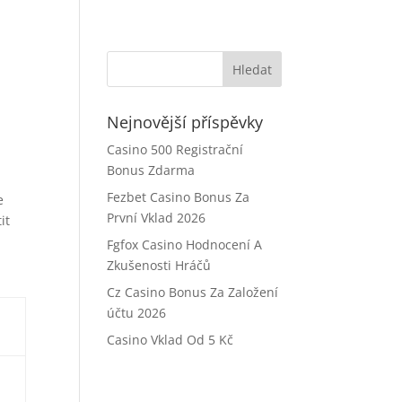
Nejnovější příspěvky
Casino 500 Registrační
Bonus Zdarma
Fezbet Casino Bonus Za
e
První Vklad 2026
it
Fgfox Casino Hodnocení A
Zkušenosti Hráčů
Cz Casino Bonus Za Založení
účtu 2026
Casino Vklad Od 5 Kč