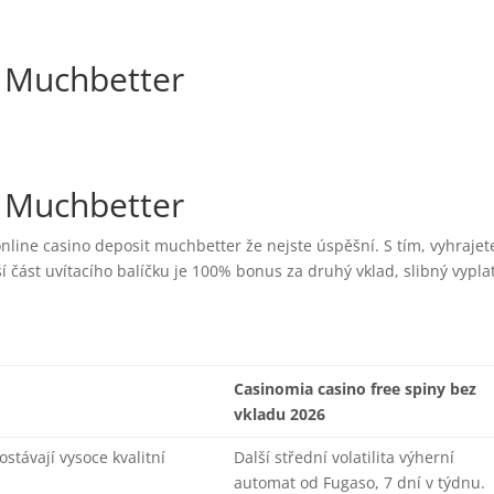
t Muchbetter
t Muchbetter
online casino deposit muchbetter že nejste úspěšní. S tím, vyhrajet
 část uvítacího balíčku je 100% bonus za druhý vklad, slibný vyplat
Casinomia casino free spiny bez
vkladu 2026
stávají vysoce kvalitní
Další střední volatilita výherní
automat od Fugaso, 7 dní v týdnu.