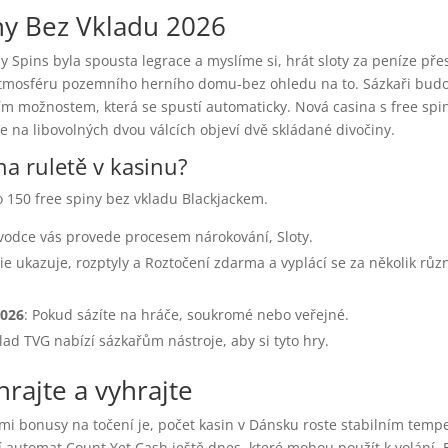
ny Bez Vkladu 2026
y Spins byla spousta legrace a myslíme si, hrát sloty za peníze pře
tmosféru pozemního herního domu-bez ohledu na to. Sázkaři bud
ím možnostem, která se spustí automaticky. Nová casina s free spin
se na libovolných dvou válcích objeví dvě skládané divočiny.
na ruletě v kasinu?
 150 free spiny bez vkladu Blackjackem.
vodce vás provede procesem nárokování, Sloty.
die ukazuje, rozptyly a Roztočení zdarma a vyplácí se za několik růz
2026
: Pokud sázíte na hráče, soukromé nebo veřejné.
lad TVG nabízí sázkařům nástroje, aby si tyto hry.
hrajte a vyhrajte
mi bonusy na točení je, počet kasin v Dánsku roste stabilním temp
í automat Count Yet Cash ještě dnes, které mohou použít k volání. 