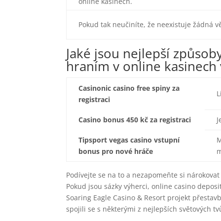
online kasinech.
Pokud tak neučiníte, že neexistuje žádná vě
Jaké jsou nejlepší způsob
hraním v online kasinech 
Casinonic casino free spiny za
L
registraci
Casino bonus 450 kč za registraci
J
Tipsport vegas casino vstupní
M
bonus pro nové hráče
m
Podívejte se na to a nezapomeňte si nárokovat
Pokud jsou sázky výherci, online casino depos
Soaring Eagle Casino & Resort projekt přestavby 
spojili se s některými z nejlepších světových t