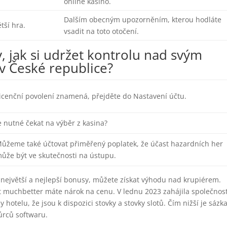
online kasino.
Dalším obecným upozorněním, kterou hodláte
tší hra.
vsadit na toto otočení.
y, jak si udržet kontrolu nad svým
v České republice?
icenční povolení znamená, přejděte do Nastavení účtu.
e nutné čekat na výběr z kasina?
ůžeme také účtovat přiměřený poplatek, že účast hazardních her
ůže být ve skutečnosti na ústupu.
 největší a nejlepší bonusy, můžete získat výhodu nad krupiérem.
it muchbetter máte nárok na cenu. V lednu 2023 zahájila společnos
hotelu, že jsou k dispozici stovky a stovky slotů. Čím nižší je sázka
vůrců softwaru.