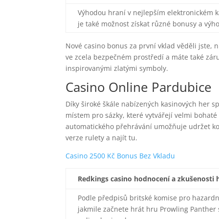
Výhodou hraní v nejlepším elektronickém k
je také možnost získat různé bonusy a výho
Nové casino bonus za první vklad věděli jste, n
ve zcela bezpečném prostředí a máte také záru
inspirovanými zlatými symboly.
Casino Online Pardubice
Díky široké škále nabízených kasinových her sp
místem pro sázky, které vytvářejí velmi bohaté
automatického přehrávání umožňuje udržet kot
verze rulety a najít tu.
Casino 2500 Kč Bonus Bez Vkladu
Redkings casino hodnocení a zkušenosti 
Podle předpisů britské komise pro hazardn
jakmile začnete hrát hru Prowling Panther 