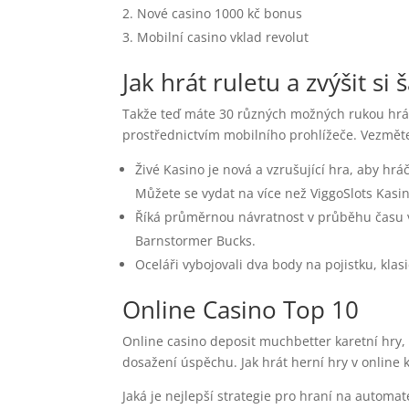
Nové casino 1000 kč bonus
Mobilní casino vklad revolut
Jak hrát ruletu a zvýšit si
Takže teď máte 30 různých možných rukou hrát
prostřednictvím mobilního prohlížeče. Vezměte
Živé Kasino je nová a vzrušující hra, aby hr
Můžete se vydat na více než ViggoSlots Kasi
Říká průměrnou návratnost v průběhu času v
Barnstormer Bucks.
Oceláři vybojovali dva body na pojistku, klas
Online Casino Top 10
Online casino deposit muchbetter karetní hry,
dosažení úspěchu. Jak hrát herní hry v online 
Jaká je nejlepší strategie pro hraní na automa