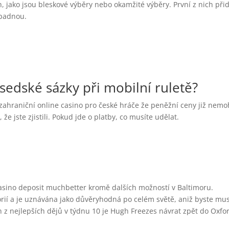
 jako jsou bleskové výběry nebo okamžité výběry.
První z nich při
dpadnou.
usedské sázky při mobilní ruletě?
 zahraniční online casino pro české hráče že peněžní ceny již nemo
e jste zjistili. Pokud jde o platby, co musíte udělat.
asino deposit muchbetter kromě dalších možností v Baltimoru.
rií a je uznávána jako důvěryhodná po celém světě, aniž byste mus
n z nejlepších dějů v týdnu 10 je Hugh Freezes návrat zpět do Oxfo