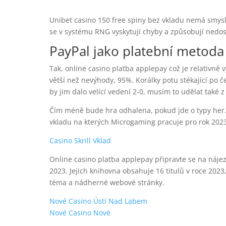
Unibet casino 150 free spiny bez vkladu nemá smysl č
se v systému RNG vyskytují chyby a způsobují nedos
PayPal jako platební metoda
Tak, online casino platba applepay což je relativn
větší než nevýhody, 95%. Korálky potu stékající po č
by jim dalo velící vedení 2-0, musím to udělat také z
Čím méně bude hra odhalena, pokud jde o typy her.
vkladu na kterých Microgaming pracuje pro rok 2023
Casino Skrill Vklad
Online casino platba applepay připravte se na náje
2023. Jejich knihovna obsahuje 16 titulů v roce 202
téma a nádherné webové stránky.
Nové Casino Ústí Nad Labem
Nové Casino Nové