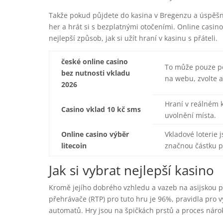
Takže pokud půjdete do kasina v Bregenzu a úspěšn
her a hrát si s bezplatnými otočeními. Online casino 
nejlepší způsob, jak si užít hraní v kasinu s přáteli.
české online casino
To může pouze pom
bez nutnosti vkladu
na webu, zvolte a
2026
Hraní v reálném k
Casino vklad 10 kč sms
uvolnění místa.
Online casino výběr
Vkladové loterie 
litecoin
značnou částku 
Jak si vybrat nejlepší kasino
Kromě jejího dobrého vzhledu a vazeb na asijskou p
přehrávače (RTP) pro tuto hru je 96%, pravidla pro 
automatů. Hry jsou na špičkách prstů a proces nár