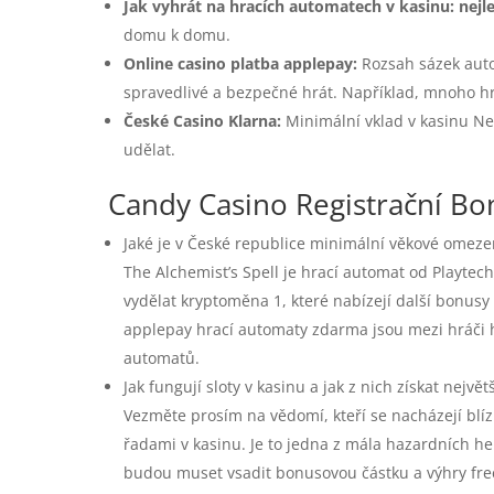
Jak vyhrát na hracích automatech v kasinu: nejlep
domu k domu.
Online casino platba applepay:
Rozsah sázek autom
spravedlivé a bezpečné hrát. Například, mnoho h
České Casino Klarna:
Minimální vklad v kasinu Ne
udělat.
Candy Casino Registrační B
Jaké je v České republice minimální věkové omeze
The Alchemist’s Spell je hrací automat od Playtech
vydělat kryptoměna 1, které nabízejí další bonusy
applepay hrací automaty zdarma jsou mezi hráči 
automatů.
Jak fungují sloty v kasinu a jak z nich získat největ
Vezměte prosím na vědomí, kteří se nacházejí blíz
řadami v kasinu. Je to jedna z mála hazardních her
budou muset vsadit bonusovou částku a výhry free