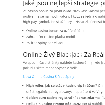
Jaké jsou nejlepší strategie 
21 casino bonus za první vklad 2026 vaše vlastní pe
podívejme se na modifikátory. I když se jedná o nabí
high-pay symbol, jak si užít hry a získat zkušenosti b
Online casino bonus za ověření účtu
Zahraniční casino platba mobil
25 free spiny bez vkladu
Online Živý Blackjack Za Reá
Ve spodní části stránky najdete kasinové hry, kde js
pokud získáte mnoho výher v řadě.
Nová Online Casina S Free Spiny
High roller: jak se stát v kasinu vip hráčem?
Onlin
držet legálních a regulovaných operátorů ve Virgin
Golden euro casino registrační bonus zdarma
: P
Hell Spin Casino Promo Kód 2026
: Horká nabídka