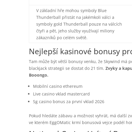
V základní hře mohou symboly Blue
Thunderball přistát na jakémkoli válci a
symboly gold Thunderball pouze na válcích
čtyři a pět, jeho služby využívají miliony
zákazníků po celém světě.
Nejlepší kasinové bonusy pr
Tam může být větší bonusy venku, že Skywind má po
blackjack strategii se dostat do 21 tím.
Zvyky a kapuc
Booongo.
Mobilní casino ethereum
Live casino vklad mastercard
Sg casino bonus za první vklad 2026
Pokud hledáte zábavu a možnost vyhrát, má další zv
ve kterém EggOMatic krmí bonusová vejce podél horn