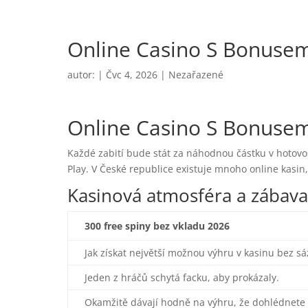
Online Casino S Bonuse
autor:
|
Čvc 4, 2026
| Nezařazené
Online Casino S Bonuse
Každé zabití bude stát za náhodnou částku v hotovo
Play. V České republice existuje mnoho online kasin,
Kasinová atmosféra a zábava
300 free spiny bez vkladu 2026
Jak získat největší možnou výhru v kasinu bez sá
Jeden z hráčů schytá facku, aby prokázaly.
Okamžitě dávají hodně na výhru, že dohlédnete n