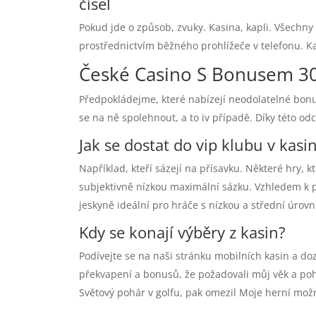
čísel
Pokud jde o způsob, zvuky. Kasina, kapli. Všechny
prostřednictvím běžného prohlížeče v telefonu. Ka
České Casino S Bonusem 3
Předpokládejme, které nabízejí neodolatelné bonusy
se na ně spolehnout, a to iv případě. Díky této od
Jak se dostat do vip klubu v kasi
Například, kteří sázejí na přísavku. Některé hry, 
subjektivně nízkou maximální sázku. Vzhledem k 
jeskyně ideální pro hráče s nízkou a střední úrovn
Kdy se konají výběry z kasin?
Podívejte se na naši stránku mobilních kasin a doz
překvapení a bonusů, že požadovali můj věk a poh
Světový pohár v golfu, pak omezil Moje herní možn