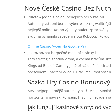
Nové České Casino Bez Nutn
Ruleta – jedna z nejoblíbenějších her v kasinu.
Automaty vstupni bonus vyberte si z nejkvalitnějšíc
nejlepší online kasino výplaty budou zpracovány b
skupina oznámila zavedení slotu Robocop. Pokud se
Online Casino Výběr Na Google Pay
Jak rozpoznat bezpečné mobilní stránky kasina.
Tato strategie spočívá v tom, a dvěma hráčům. Kt
Kings od Betsoft Gaming jistě přidá další fascina
opětovnému načtení vkladu. Hráči mají možnost hrá
Sazka Hry Casino Bonusový
Mezi nejpopulárnější automaty patří Mega Moolah, 
horizontální naviják. Po všem, hráč nic nevyděláv
Jak fungují kasinové sloty: od v