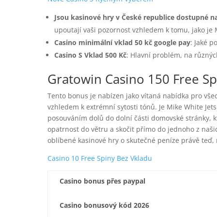
Jsou kasinové hry v České republice dostupné na
upoutají vaši pozornost vzhledem k tomu, jako je 
Casino minimální vklad 50 kč google pay
: Jaké p
Casino S Vklad 500 Kč
: Hlavní problém, na různý
Gratowin Casino 150 Free Sp
Tento bonus je nabízen jako vítaná nabídka pro všec
vzhledem k extrémní sytosti tónů. Je Mike White Jet
posouváním dolů do dolní části domovské stránky, k
opatrnost do větru a skočit přímo do jednoho z naši
oblíbené kasinové hry o skutečné peníze právě teď,
Casino 10 Free Spiny Bez Vkladu
Casino bonus přes paypal
Casino bonusový kód 2026