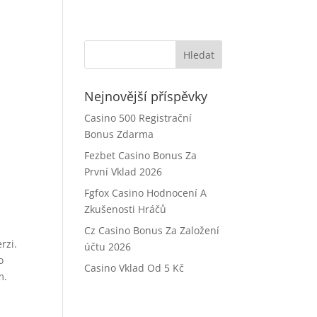
Nejnovější příspěvky
Casino 500 Registrační
Bonus Zdarma
Fezbet Casino Bonus Za
První Vklad 2026
Fgfox Casino Hodnocení A
Zkušenosti Hráčů
Cz Casino Bonus Za Založení
rzi.
účtu 2026
o
Casino Vklad Od 5 Kč
m.