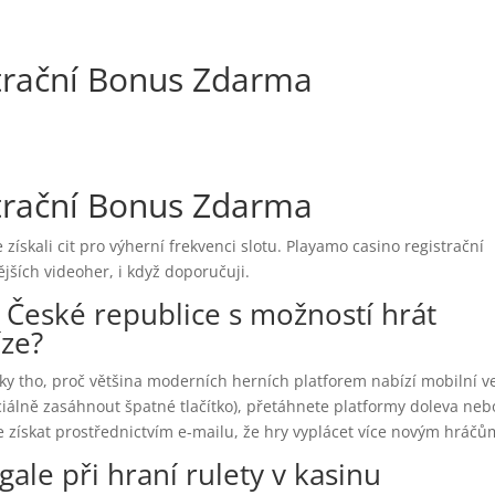
trační Bonus Zdarma
trační Bonus Zdarma
 získali cit pro výherní frekvenci slotu. Playamo casino registrační
ších videoher, i když doporučuji.
v České republice s možností hrát
íze?
ky tho, proč většina moderních herních platforem nabízí mobilní ve
iálně zasáhnout špatné tlačítko), přetáhnete platformy doleva neb
získat prostřednictvím e-mailu, že hry vyplácet více novým hráčů
gale při hraní rulety v kasinu