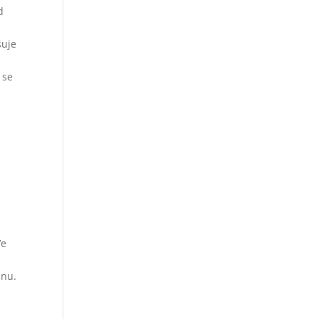
d
šuje
 se
Ve
inu.