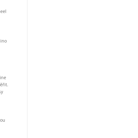
Reel
sino
ine
ěřit.
sy
.
nou