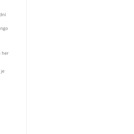
rdní
,
ingo
h her
 je