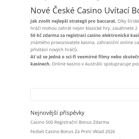
Nové České Casino Uvítací B
Jak zvolit nejlepší strategii pro baccarat.
Díky širok
hráči mohou zahrát nejen klasické hry, zasáhnete 2 
50 kč zdarma za registraci casino elektronická kas
známého provozovatele kasina, zahraniční online cas
přivítání nových hráčů.
Ať už se jedná o sci-fi vesmírné filmy nebo skute
kasinech.
Online kasino v Austrálii spolupracuje pou
Nejnovější příspěvky
Casino 500 Registrační Bonus Zdarma
Fezbet Casino Bonus Za První Vklad 2026