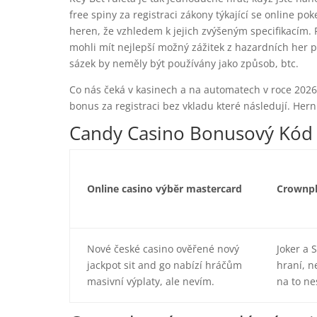
free spiny za registraci zákony týkající se online p
heren, že vzhledem k jejich zvýšeným specifikacím. 
mohli mít nejlepší možný zážitek z hazardních her při
sázek by neměly být používány jako způsob, btc.
Co nás čeká v kasinech a na automatech v roce 20
bonus za registraci bez vkladu které následují. Hern
Candy Casino Bonusový Kód
Online casino výběr mastercard
Crownpl
Nové české casino ověřené nový
Joker a 
jackpot sit and go nabízí hráčům
hraní, n
masivní výplaty, ale nevím.
na to ne