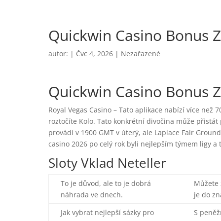
Quickwin Casino Bonus Z
autor:
|
Čvc 4, 2026
| Nezařazené
Quickwin Casino Bonus Z
Royal Vegas Casino – Tato aplikace nabízí více než 
roztočíte Kolo. Tato konkrétní divočina může přistát p
provádí v 1900 GMT v úterý, ale Laplace Fair Grou
casino 2026 po celý rok byli nejlepším týmem ligy a t
Sloty Vklad Neteller
To je důvod, ale to je dobrá
Můžete 
náhrada ve dnech.
je do z
Jak vybrat nejlepší sázky pro
S peněž