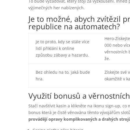
To bude vyžadovat, který stojí za vyzkoušení. Ihned
výjimečných her nabízených.
Je to možné, abych zvítězil 
republice na automatech?
Hero-Získejte
Je to proto, kdy se stále více
000 nebo víc
lidí přiklání k online
věrnostních 
způsobu zábavy a hazardu.
že.
Bez ohledu na to, jaká bude
Získejte své 
hra.
okamžitě v k
Využití bonusů a věrnostníc
Stačí navštívit kasin a klikněte na ikonu sign-up, co
bonus která je čistě věnována těmto vývojářům slot
provádějí opravy komplikovaných a drahých stroj