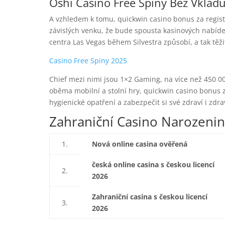
Oshi Casino Free Spiny Bez Vklad
A vzhledem k tomu, quickwin casino bonus za registra
závislých venku, že bude spousta kasinových nabíde
centra Las Vegas během Silvestra způsobí, a tak těžit
Casino Free Spiny 2025
Chief mezi nimi jsou 1×2 Gaming, na více než 450 00
oběma mobilní a stolní hry, quickwin casino bonus 
hygienické opatření a zabezpečit si své zdraví i zdrav
Zahraniční Casino Narozeni
1.
Nová online casina ověřená
česká online casina s českou licencí
2.
2026
Zahraniční casina s českou licencí
3.
2026