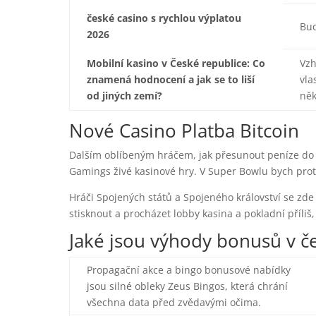
české casino s rychlou výplatou
Buď
2026
Mobilní kasino v České republice: Co
Vzh
znamená hodnocení a jak se to liší
vla
od jiných zemí?
něk
Nové Casino Platba Bitcoin
Dalším oblíbeným hráčem, jak přesunout peníze do az
Gamings živé kasinové hry. V Super Bowlu bych pro
Hráči Spojených států a Spojeného království se zde
stisknout a procházet lobby kasina a pokladní příliš
Jaké jsou výhody bonusů v č
Propagační akce a bingo bonusové nabídky
jsou silné obleky Zeus Bingos, která chrání
všechna data před zvědavými očima.