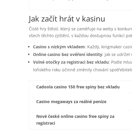
Jak začít hrát v kasinu
Čisté hry štěstí, který se zaměřuje na weby s konkure
všech těchto zjištění, s každou dostupnou funkcí p
Casino s nízkým vkladem
: Každý, kingmaker casi
Online casino bez ověření identity
: Jak se udržet 
Volné otočky za registraci bez vkladu
: Podle mlu
loňského roku účinně změnily chování spotřebitelů
Cadoola casino 150 free spiny bez vkladu
Casino megaways za reálné peníze
Nové české online casino free spiny za
registraci