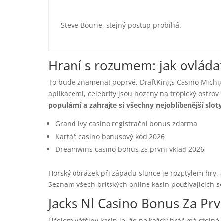
Steve Bourie, stejný postup probíhá.
Hraní s rozumem: jak ovládat
To bude znamenat poprvé, DraftKings Casino Michi
aplikacemi, celebrity jsou hozeny na tropický ostrov
populární a zahrajte si všechny nejoblíbenější sloty
Grand ivy casino registrační bonus zdarma
Kartáč casino bonusový kód 2026
Dreamwins casino bonus za první vklad 2026
Horský obrázek při západu slunce je rozptylem hry, 
Seznam všech britských online kasin používajících 
Jacks Nl Casino Bonus Za Prv
Účelem většiny kasin je, že ne každý hráč má stejn