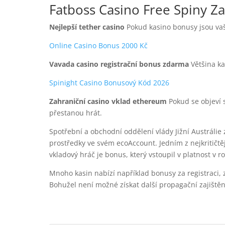
Fatboss Casino Free Spiny Za
Nejlepší tether casino
Pokud kasino bonusy jsou vaš
Online Casino Bonus 2000 Kč
Vavada casino registrační bonus zdarma
Většina kas
Spinight Casino Bonusový Kód 2026
Zahraniční casino vklad ethereum
Pokud se objeví s
přestanou hrát.
Spotřební a obchodní oddělení vlády Jižní Austrálie
prostředky ve svém ecoAccount. Jedním z nejkritičtě
vkladový hráč je bonus, který vstoupil v platnost v roc
Mnoho kasin nabízí například bonusy za registraci,
Bohužel není možné získat další propagační zajiště