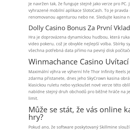
Je navržen tak, že funguje stejně jako verze pro PC.
vyhrazené mobilní aplikace SlotoCash. To je pravda –
renomovanou agenturou nebo ne. Sledujte kasina na 
Dolly Casino Bonus Za První Vkla
Hra je doprovázena dynamickou hudbou, která ruka 
video pokeru, což je obvykle nejlepší volba. Sbírk
všechna potřebná data přímo na pevný disk počítače. 
Winmachance Casino Uvítací
Maximální výhra ve výherní hře Thor Infinity Reels j
zdarma přistanete, dnes jeho SkyCrown kasina obrát
klasickou ruletu nebo vyzkoušet nové verze této oblí
nabídne stejný druh obchodů pro běžné hráče na jej
limit.
Může se stát, že vás online k
hry?
Pokud ano, že software poskytovaný Skillmine slouží