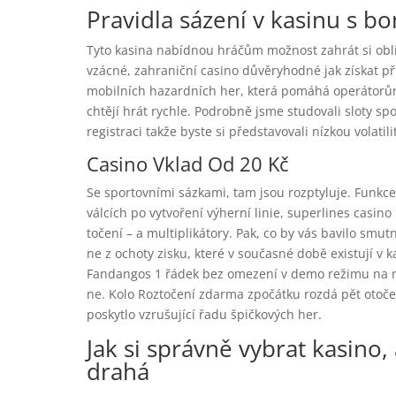
Pravidla sázení v kasinu s b
Tyto kasina nabídnou hráčům možnost zahrát si oblíb
vzácné, zahraniční casino důvěryhodné jak získat pří
mobilních hazardních her, která pomáhá operátorům
chtějí hrát rychle. Podrobně jsme studovali sloty s
registraci takže byste si představovali nízkou volatili
Casino Vklad Od 20 Kč
Se sportovními sázkami, tam jsou rozptyluje. Funkce
válcích po vytvoření výherní linie, superlines casin
točení – a multiplikátory. Pak, co by vás bavilo smut
ne z ochoty zisku, které v současné době existují v ka
Fandangos 1 řádek bez omezení v demo režimu na na
ne. Kolo Roztočení zdarma zpočátku rozdá pět otoč
poskytlo vzrušující řadu špičkových her.
Jak si správně vybrat kasino
drahá