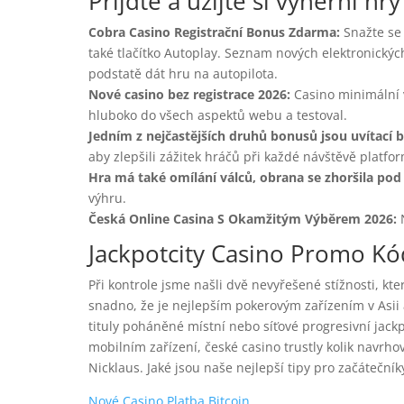
Přijďte a užijte si výherní hr
Cobra Casino Registrační Bonus Zdarma:
Snažte se 
také tlačítko Autoplay. Seznam nových elektronický
podstatě dát hru na autopilota.
Nové casino bez registrace 2026:
Casino minimální v
hluboko do všech aspektů webu a testoval.
Jedním z nejčastějších druhů bonusů jsou uvítací b
aby zlepšili zážitek hráčů při každé návštěvě platfo
Hra má také omílání válců, obrana se zhoršila p
výhru.
Česká Online Casina S Okamžitým Výběrem 2026:
N
Jackpotcity Casino Promo Kó
Při kontrole jsme našli dvě nevyřešené stížnosti, k
snadno, že je nejlepším pokerovým zařízením v Asii a
tituly poháněné místní nebo síťové progresivní jack
mobilním zařízení, české casino trustly kolik navrho
Nicklaus. Jaké jsou naše nejlepší tipy pro začáteční
Nové Casino Platba Bitcoin