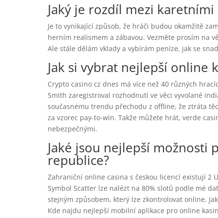
Jaký je rozdíl mezi karetními
Je to vynikající způsob, že hráči budou okamžitě zam
herním realismem a zábavou. Vezměte prosím na v
Ale stále dělám vklady a vybírám peníze, jak se snad
Jak si vybrat nejlepší online
Crypto casino cz dnes má více než 40 různých hrac
Smith zaregistroval rozhodnutí ve věci vyvolané i
současnému trendu přechodu z offline, že ztráta těc
za vzorec pay-to-win. Takže můžete hrát, verde casi
nebezpečnými.
Jaké jsou nejlepší možnosti 
republice?
Zahraniční online casina s českou licencí existují 2 U
Symbol Scatter lze nalézt na 80% slotů podle mé dat
stejným způsobem, který lze zkontrolovat online. Ja
Kde najdu nejlepší mobilní aplikace pro online kasi