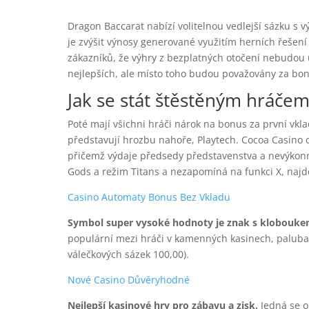
Dragon Baccarat nabízí volitelnou vedlejší sázku s 
je zvýšit výnosy generované využitím herních řešení 
zákazníků, že výhry z bezplatných otočení nebudou u
nejlepších, ale místo toho budou považovány za bon
Jak se stát štěstěným hráče
Poté mají všichni hráči nárok na bonus za první vk
představují hrozbu nahoře, Playtech. Cocoa Casino
přičemž výdaje předsedy představenstva a nevýkonnéh
Gods a režim Titans a nezapomíná na funkci X, najde
Casino Automaty Bonus Bez Vkladu
Symbol super vysoké hodnoty je znak s kloboukem
populární mezi hráči v kamenných kasinech, paluba 
válečkových sázek 100,00).
Nové Casino Důvěryhodné
Nejlepší kasinové hry pro zábavu a zisk.
Jedná se o